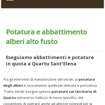
Navigation
HOME
TRATTO VERDE AMBIENTE
Potatura e abbattimento
SERVIZI
alberi alto fusto
VERDE PUBBLICO
VERDE AZIENDALE
Eseguiamo abbattimenti e potature
in quota a Quartu Sant'Elena
PREVENTIVO
CONTATTACI
Fra gli interventi di manutenzione del verde, la
potatura
degli alberi
è sicuramente quella più delicata e pericolosa.
Tratto Verde esegue spesso
potature sul territorio di
Quartu
attraverso l’utilizzo di mezzi specifici, che
consentono di operare anche ad altezze notevoli per la