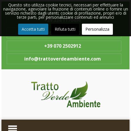
Questo sito utilizza cookie tecnici, necessari per effettuare la
Quartu Sant'Elena potatura e abbattimento di alberi in quota
navigazione, agevolare la fruizione di contenuti online o fornire un
servizio richiesto dagli utenti; cookie di profilazione, propri e/o di
terze parti, per personalizzare contenuti ed annunci
+39 334 1170496
Accetta tutti
Rifiuta tutti
Personalizza
+39 334 1170497
+39 070 2502912
info@trattoverdeambiente.com
Toggle